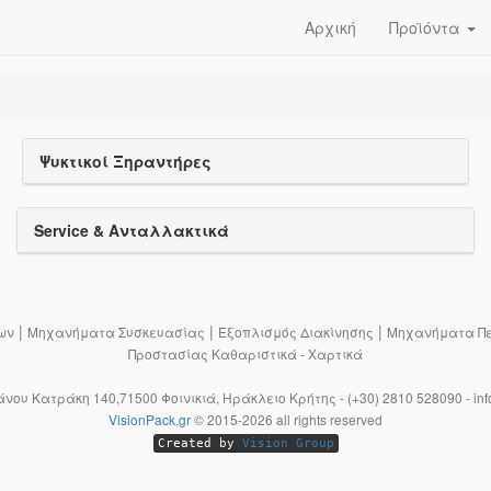
Αρχική
Προϊόντα
Ψυκτικοί Ξηραντήρες
Service & Ανταλλακτικά
|
|
|
ων
Μηχανήματα Συσκευασίας
Εξοπλισμός Διακίνησης
Μηχανήματα Πε
Προστασίας Καθαριστικά - Χαρτικά
Μάνου Κατράκη 140,71500 Φοινικιά, Ηράκλειο Κρήτης - (+30) 2810 528090 - inf
VisionPack.gr
©
2015-2026
all rights reserved
Created by
Vision Group